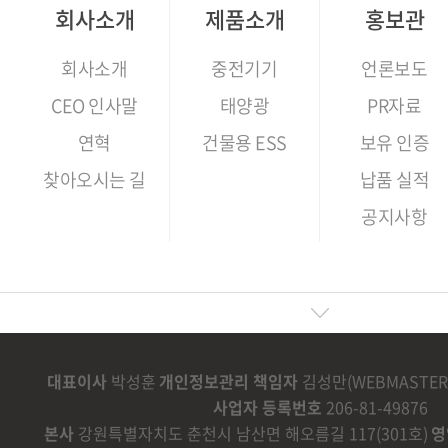
회사소개
제품소개
홍보관
회사소개
중전기기
언론보도
CEO 인사말
태양광
PR자료
연혁
건물용 ESS
보유 인증
찾아오시는 길
납품 실적
공지사항
대표이사
박성훈
개인정보관리 책임자
김성만(WEBMASTER@
사업자 등록번호
206-81-49876
본사
강원특별자치도 춘천시 남산면 해오름길 117(301호)
영