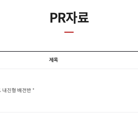
PR자료
제목
 내진형 배전반＂