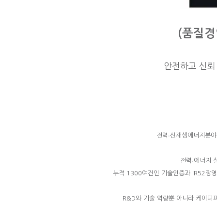
(품질경
안전하고 신뢰 
전력∙신재생에너지분야 
전력∙에너지 
누적 1300여건인 기술인증과 iR52장
R&D와 기술 역량뿐 아니라 케이디파