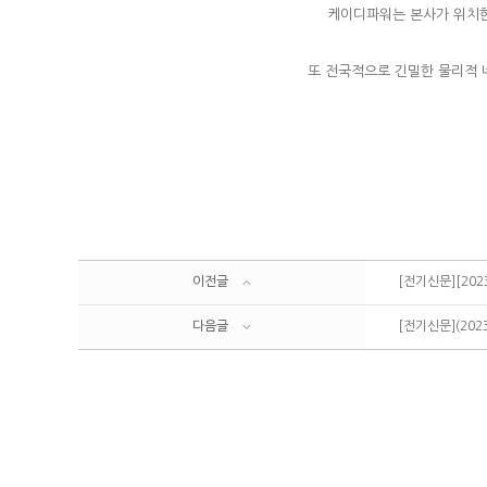
케이디파워는 본사가 위치한
또 전국적으로 긴밀한 물리적 네
이전글
[전기신문][202
다음글
[전기신문](202